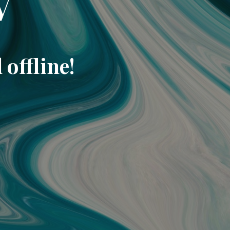
V
offline!